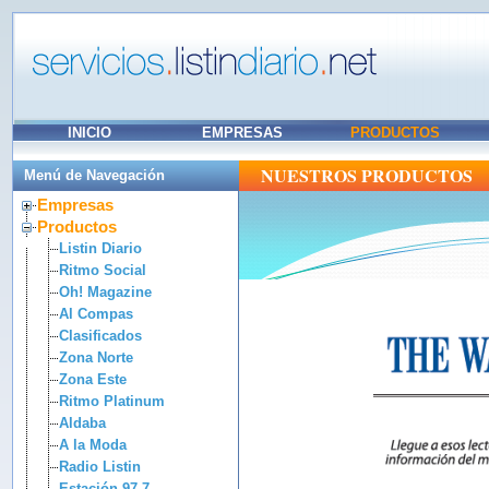
INICIO
EMPRESAS
PRODUCTOS
NUESTROS PRODUCTOS
Menú de Navegación
Empresas
Productos
Listin Diario
Ritmo Social
Oh! Magazine
Al Compas
Clasificados
Zona Norte
Zona Este
Ritmo Platinum
Aldaba
A la Moda
Radio Listin
Estación 97.7