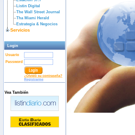
Listin Digital
The Wall Street Journal
Tha Miami Herald
Estrategia & Negocios
Servicios
Login
Usuario
Password
¿Olvidó su contraseña?
Registrarme
Vea También