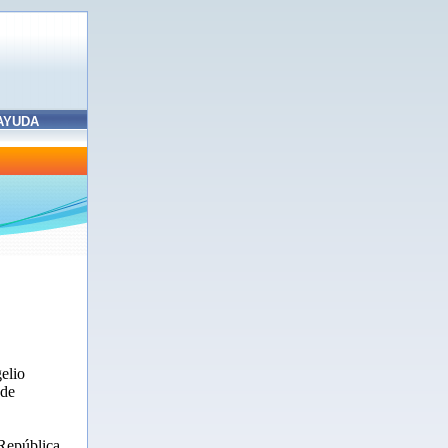
AYUDA
elio
 de
 República