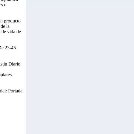
es e
Un producto
 de la
o de vida de
De 23-45
stín Diario.
plares.
ial: Portada