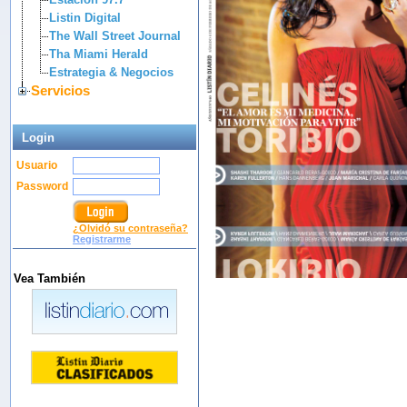
Listin Digital
The Wall Street Journal
Tha Miami Herald
Estrategia & Negocios
Servicios
Login
Usuario
Password
¿Olvidó su contraseña?
Registrarme
Vea También