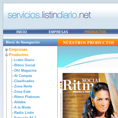
INICIO
EMPRESAS
PRODUCTOS
NUESTROS PRODUCTOS
Menú de Navegación
Empresas
Productos
Listin Diario
Ritmo Social
Oh! Magazine
Al Compas
Clasificados
Zona Norte
Zona Este
Ritmo Platinum
Aldaba
A la Moda
Radio Listin
Estación 97.7