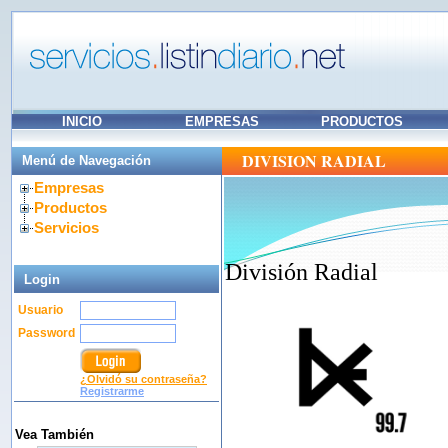
INICIO
EMPRESAS
PRODUCTOS
DIVISION RADIAL
Menú de Navegación
Empresas
Productos
Servicios
División Radial
Login
Usuario
Password
¿Olvidó su contraseña?
Registrarme
Vea También